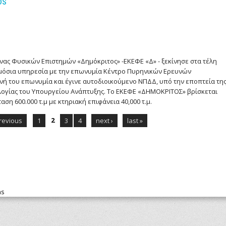
os
νας Φυσικών Επιστημών «Δημόκριτος» -ΕΚΕΦΕ «Δ» - ξεκίνησε στα τέλη
δημόσια υπηρεσία με την επωνυμία Κέντρο Πυρηνικών Ερευνών
νή του επωνυμία και έγινε αυτοδιοικούμενο ΝΠΔΔ, υπό την εποπτεία τη
ολογίας του Υπουργείου Ανάπτυξης. Το ΕΚΕΦΕ «ΔΗΜΟΚΡΙΤΟΣ» βρίσκεται
αση 600.000 τ.μ με κτηριακή επιφάνεια 40,000 τ.μ.
2
previous
1
3
4
next ›
last »
ns