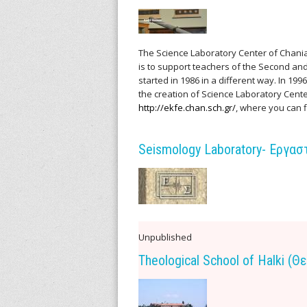
l
l
The Science Laboratory Center of Chania
e
is to support teachers of the Second and
started in 1986 in a different way. In 199
n
the creation of Science Laboratory Center
http://ekfe.chan.sch.gr/
, where you can f
i
c
Seismology Laboratory- Εργασ
A
r
c
Unpublished
h
Theological School of Halki (
i