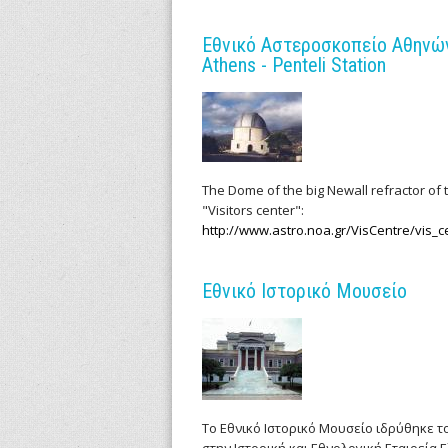
i
Εθνικό Αστεροσκοπείο Αθηνών 
Athens - Penteli Station
f
i
c
The Dome of the big Newall refractor of 
I
"Visitors center":
http://www.astro.noa.gr/VisCentre/vis_c
n
s
Εθνικό Ιστορικό Μουσείο
t
r
u
Το Εθνικό Ιστορικό Μουσείο ιδρύθηκε το