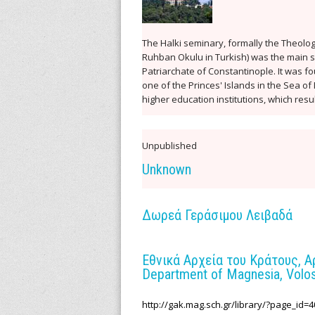
v
e
The Halki seminary, formally the Theolo
Ruhban Okulu in Turkish) was the main s
s
Patriarchate of Constantinople. It was fo
one of the Princes' Islands in the Sea o
o
higher education institutions, which resu
f
Unpublished
S
Unknown
c
Δωρεά Γεράσιμου Λειβαδά
i
e
Εθνικά Αρχεία του Κράτους, Α
Department of Magnesia, Volo
n
t
http://gak.mag.sch.gr/library/?page_id=4