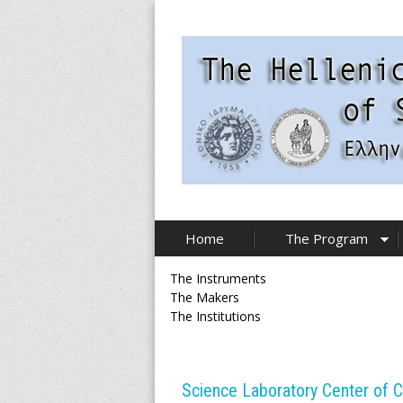
Skip
to
main
content
T
Home
The Program
h
The Instruments
e
The Makers
The Institutions
H
e
Science Laboratory Center of C