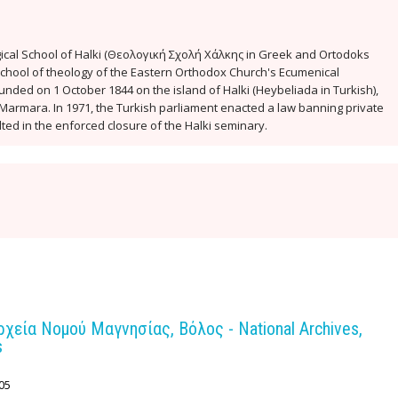
gical School of Halki (Θεολογική Σχολή Χάλκης in Greek and Ortodoks
chool of theology of the Eastern Orthodox Church's Ecumenical
unded on 1 October 1844 on the island of Halki (Heybeliada in Turkish),
f Marmara. In 1971, the Turkish parliament enacted a law banning private
lted in the enforced closure of the Halki seminary.
ρχεία Νομού Μαγνησίας, Βόλος - National Archives,
s
05