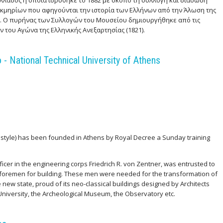
 Ελλάδος η οποία ιδρύθηκε το 1882 με σκοπό τη συλλογή και διάσωση
εκμηρίων που αφηγούνται την ιστορία των Ελλήνων από την Άλωση της
ς. Ο πυρήνας των Συλλογών του Μουσείου δημιουργήθηκε από τις
του Αγώνα της Ελληνικής Ανεξαρτησίας (1821).
 National Technical University of Athens
d style) has been founded in Athens by Royal Decree a Sunday training
ficer in the engineering corps Friedrich R. von Zentner, was entrusted to
 foremen for building. These men were needed for the transformation of
e new state, proud of its neo-classical buildings designed by Architects
niversity, the Archeological Museum, the Observatory etc.