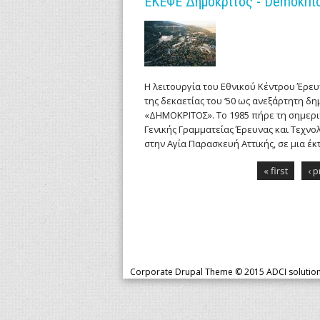
ΕΚΕΦΕ Δημόκριτος - Demokrit
Η λειτουργία του Εθνικού Κέντρου Έρευ
της δεκαετίας του ‘50 ως ανεξάρτητη 
«ΔΗΜΟΚΡΙΤΟΣ». Το 1985 πήρε τη σημερι
Γενικής Γραμματείας Έρευνας και Τεχν
στην Αγία Παρασκευή Αττικής, σε μια έκτ
P
« first
‹ 
a
g
e
s
Corporate Drupal Theme © 2015
ADCI solutio