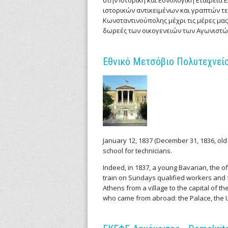
m
στην Ιστορική και Εθνολογική Εταιρεία
ιστορικών αντικειμένων και γραπτών τ
e
Κωνσταντινούπολης μέχρι τις μέρες μα
δωρεές των οικογενειών των Αγωνιστών 
n
Εθνικό Μετσόβιο Πολυτεχνείο -
t
s
January 12, 1837 (December 31, 1836, ol
school for technicians.
Indeed, in 1837, a young Bavarian, the of
train on Sundays qualified workers and
Athens from a village to the capital of th
who came from abroad: the Palace, the U